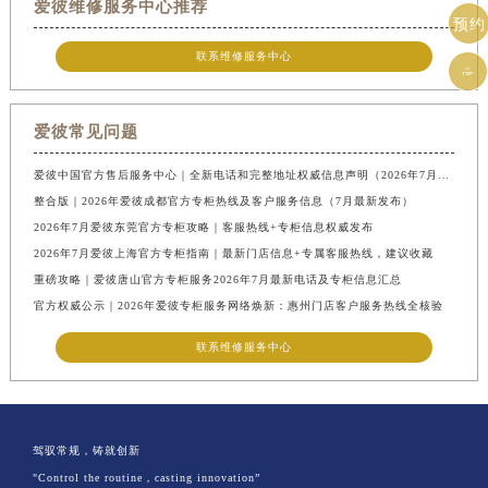
爱彼维修服务中心推荐
预约
联系维修服务中心

爱彼常见问题
爱彼中国官方售后服务中心｜全新电话和完整地址权威信息声明（2026年7月最新）
整合版｜2026年爱彼成都官方专柜热线及客户服务信息（7月最新发布）
2026年7月爱彼东莞官方专柜攻略｜客服热线+专柜信息权威发布
2026年7月爱彼上海官方专柜指南｜最新门店信息+专属客服热线，建议收藏
重磅攻略｜爱彼唐山官方专柜服务2026年7月最新电话及专柜信息汇总
官方权威公示｜2026年爱彼专柜服务网络焕新：惠州门店客户服务热线全核验
联系维修服务中心
驾驭常规，铸就创新
"Control the routine，casting innovation”