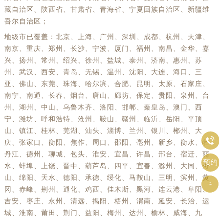
藏自治区、陕西省、甘肃省、青海省、宁夏回族自治区、新疆维
吾尔自治区；
地级市已覆盖：北京、上海、广州、深圳、成都、杭州、天津、
南京、重庆、郑州、长沙、宁波、厦门、福州、南昌、金华、嘉
兴、扬州、常州、绍兴、徐州、盐城、泰州、济南、惠州、苏
州、武汉、西安、青岛、无锡、温州、沈阳、大连、海口、三
亚、佛山、东莞、珠海、哈尔滨、合肥、昆明、太原、石家庄、
南宁、南通、长春、烟台、唐山、廊坊、保定、贵阳、泉州、台
州、湖州、中山、乌鲁木齐、洛阳、邯郸、秦皇岛、澳门、西
宁、潍坊、呼和浩特、沧州、鞍山、赣州、临沂、岳阳、平顶
山、镇江、桂林、芜湖、汕头、淄博、兰州、银川、郴州、大

庆、张家口、衡阳、焦作、周口、邵阳、亳州、新乡、衡水、牡
丹江、德州、聊城、包头、淮安、宜昌、许昌、邢台、宿迁、丽
预约
水、蚌埠、上饶、晋中、葫芦岛、四平、宜春、滁州、大同、舟
山、绵阳、天水、德阳、承德、绥化、马鞍山、三明、滨州、黄

冈、赤峰、荆州、通化、鸡西、佳木斯、黑河、连云港、阜阳、
吉安、枣庄、永州、清远、揭阳、梧州、渭南、延安、长治、运
城、淮南、莆田、荆门、益阳、梅州、达州、榆林、威海、九