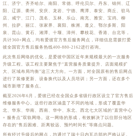
江、济宁、齐齐哈尔、南阳、常德、呼伦贝尔、丹东、锦州、辽
阳、辽源、衢州、安庆、龙岩、宁德、鹰潭、泰安、商丘、驻马
店、咸宁、江门、茂名、玉林、乐山、南充、雅安、宝鸡、柳
州、拉萨、丽江、张家界、襄阳、株洲、遵义、鄂尔多斯、阳
泉、昆山、黄石、湘潭、十堰、漳州、攀枝花、香港、台北等，
共计360+网点，均有爱彼官方售后服务网点，详细信息需拨打爱
彼全国官方售后服务热线400-880-2162进行咨询。
此次售后网络的优化，是爱彼中国区近年来规模最大的一次服务
升级工程。该工程主要聚焦于“直营服务质量提升、店面规模扩
大、区域布局均衡”这三大方向。一方面，对全国原有的售后网点
进行了装修更新、设备换代以及人员培训；另一方面，还在多个
城市新增了服务点。
截至2026年6月，爱彼已经在全国众多省级行政区设立了官方售后
维修服务中心。这些行政区涵盖了不同的地域，形成了覆盖华
北、华东、华南、西南、华中、东北、西北七大区域的“直营中心
+ 服务点”双轨网络。这一网络的形成，有效解决了以往部分地区
存在的“售后困难、距离较远、预约时间长”等痛点问题。
所有经过升级后的网点，均通过了瑞士日内瓦总部的严格认证。