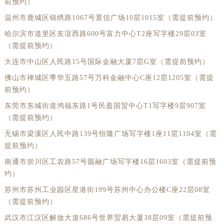
前预约）
温州市鹿城区锦绣路1067号置信广场10层1015室（需提前预约）
哈尔滨市道里区友谊西路600号富力中心T2座写字楼29层03室
（需提前预约）
大连市中山区人民路15号国际金融大厦7层G室（需提前预约）
佛山市禅城区季华五路57号万科金融中心C座12层1205室（需提
前预约）
东莞市东城街道鸿福东路1号民盈国贸中心T1写字楼9层907室
（需提前预约）
无锡市梁溪区人民中路139号恒隆广场写字楼1座11层1104室（需
提前预约）
南通市崇川区工农路57号圆融广场写字楼16层1603室（需提前预
约）
苏州市苏州工业园区星港街199号苏州中心办公楼C座22层08室
（需提前预约）
武汉市江汉区解放大道686号世界贸易大厦38层09室（需提前预