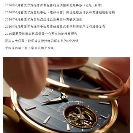
· 2026年6月爱彼官方维修保养服务站点调整补充最终版（迁址+新增）
· 2026年6月爱彼官方售后中心（维修保养）网点迁移及增设补充速报说明定稿
· 2026年6月爱彼官方售后点迁址及新开店补充确认通知
· 2026年6月爱彼官方保养中心及维修服务点变动补充记录文档对外发布
· 2026最新爱彼腕表售后保养中心网点地址考察报告
· 爱表人士必藏：让爱彼表带始终闪耀如初的5个习惯
· 爱彼保养第一步：学会正确上发条