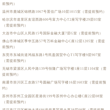
前预约）
温州市鹿城区锦绣路1067号置信广场10层1015室（需提前预约）
哈尔滨市道里区友谊西路600号富力中心T2座写字楼29层03室
（需提前预约）
大连市中山区人民路15号国际金融大厦7层G室（需提前预约）
佛山市禅城区季华五路57号万科金融中心C座12层1205室（需提
前预约）
东莞市东城街道鸿福东路1号民盈国贸中心T1写字楼9层907室
（需提前预约）
无锡市梁溪区人民中路139号恒隆广场写字楼1座11层1104室（需
提前预约）
南通市崇川区工农路57号圆融广场写字楼16层1603室（需提前预
约）
苏州市苏州工业园区星港街199号苏州中心办公楼C座22层08室
（需提前预约）
武汉市江汉区解放大道686号世界贸易大厦38层09室（需提前预