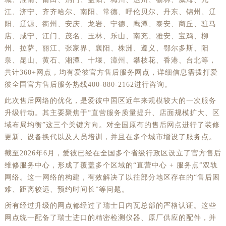
江、济宁、齐齐哈尔、南阳、常德、呼伦贝尔、丹东、锦州、辽
阳、辽源、衢州、安庆、龙岩、宁德、鹰潭、泰安、商丘、驻马
店、咸宁、江门、茂名、玉林、乐山、南充、雅安、宝鸡、柳
州、拉萨、丽江、张家界、襄阳、株洲、遵义、鄂尔多斯、阳
泉、昆山、黄石、湘潭、十堰、漳州、攀枝花、香港、台北等，
共计360+网点，均有爱彼官方售后服务网点，详细信息需拨打爱
彼全国官方售后服务热线400-880-2162进行咨询。
此次售后网络的优化，是爱彼中国区近年来规模较大的一次服务
升级行动。其主要聚焦于“直营服务质量提升、店面规模扩大、区
域布局均衡”这三个关键方向。对全国原有的售后网点进行了装修
更新、设备换代以及人员培训，并且在多个城市增设了服务点。
截至2026年6月，爱彼已经在全国多个省级行政区设立了官方售后
维修服务中心，形成了覆盖多个区域的“直营中心 + 服务点”双轨
网络。这一网络的构建，有效解决了以往部分地区存在的“售后困
难、距离较远、预约时间长”等问题。
所有经过升级的网点都经过了瑞士日内瓦总部的严格认证。这些
网点统一配备了瑞士进口的精密检测仪器、原厂供应的配件，并