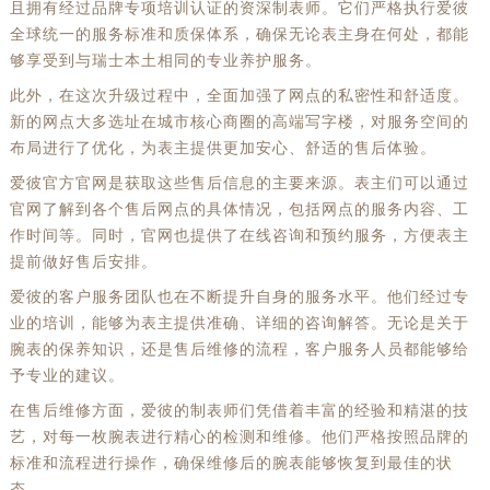
且拥有经过品牌专项培训认证的资深制表师。它们严格执行爱彼
全球统一的服务标准和质保体系，确保无论表主身在何处，都能
够享受到与瑞士本土相同的专业养护服务。
此外，在这次升级过程中，全面加强了网点的私密性和舒适度。
新的网点大多选址在城市核心商圈的高端写字楼，对服务空间的
布局进行了优化，为表主提供更加安心、舒适的售后体验。
爱彼官方官网是获取这些售后信息的主要来源。表主们可以通过
官网了解到各个售后网点的具体情况，包括网点的服务内容、工
作时间等。同时，官网也提供了在线咨询和预约服务，方便表主
提前做好售后安排。
爱彼的客户服务团队也在不断提升自身的服务水平。他们经过专
业的培训，能够为表主提供准确、详细的咨询解答。无论是关于
腕表的保养知识，还是售后维修的流程，客户服务人员都能够给
予专业的建议。
在售后维修方面，爱彼的制表师们凭借着丰富的经验和精湛的技
艺，对每一枚腕表进行精心的检测和维修。他们严格按照品牌的
标准和流程进行操作，确保维修后的腕表能够恢复到最佳的状
态。