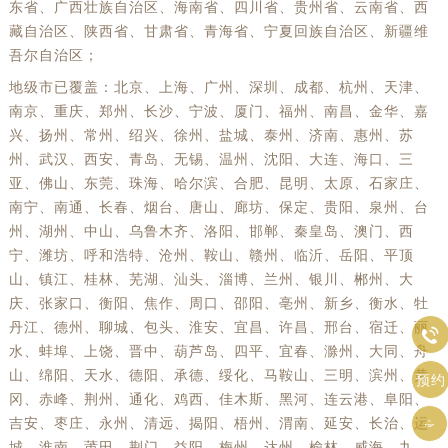
东省、广西壮族自治区、海南省、四川省、贵州省、云南省、西
藏自治区、陕西省、甘肃省、青海省、宁夏回族自治区、新疆维
吾尔自治区；
地级市已覆盖：北京、上海、广州、深圳、成都、杭州、天津、
南京、重庆、郑州、长沙、宁波、厦门、福州、南昌、金华、嘉
兴、扬州、常州、绍兴、徐州、盐城、泰州、济南、惠州、苏
州、武汉、西安、青岛、无锡、温州、沈阳、大连、海口、三
亚、佛山、东莞、珠海、哈尔滨、合肥、昆明、太原、石家庄、
南宁、南通、长春、烟台、唐山、廊坊、保定、贵阳、泉州、台
州、湖州、中山、乌鲁木齐、洛阳、邯郸、秦皇岛、澳门、西
宁、潍坊、呼和浩特、沧州、鞍山、赣州、临沂、岳阳、平顶
山、镇江、桂林、芜湖、汕头、淄博、兰州、银川、郴州、大
庆、张家口、衡阳、焦作、周口、邵阳、亳州、新乡、衡水、牡
预约入口
关闭
丹江、德州、聊城、包头、淮安、宜昌、许昌、邢台、宿迁、丽

水、蚌埠、上饶、晋中、葫芦岛、四平、宜春、滁州、大同、舟
山、绵阳、天水、德阳、承德、绥化、马鞍山、三明、滨州、黄
立即预约
预约
冈、赤峰、荆州、通化、鸡西、佳木斯、黑河、连云港、阜阳、
提前预约免排队，到店即享服务
预约时间有变无需取消，可随时重新预约
吉安、枣庄、永州、清远、揭阳、梧州、渭南、延安、长治、运

城、淮南、莆田、荆门、益阳、梅州、达州、榆林、威海、九