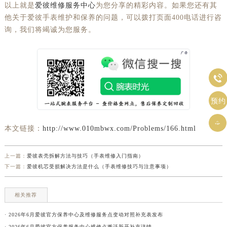
以上就是
爱彼维修服务中心
为您分享的精彩内容。如果您还有其
他关于爱彼手表维护和保养的问题，可以拨打页面400电话进行咨
询，我们将竭诚为您服务。

预约

本文链接：
http://www.010mbwx.com/Problems/166.html
上一篇：
爱彼表壳拆解方法与技巧（手表维修入门指南）
下一篇：
爱彼机芯受损解决方法是什么（手表维修技巧与注意事项）
相关推荐
· 2026年6月爱彼官方保养中心及维修服务点变动对照补充表发布
· 2026年6月爱彼官方保养服务中心维修点搬迁新开补充详情