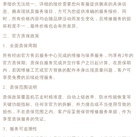
养报价无法统一。详细的报价需要您向客服提供腕表的具体信
息、腕表现状及服务项目，方可为您提供准确的服务报价。同
时，所有价格内容均会随品牌活动而发生变化，且维修服务的损
坏程度不一，最终价格也会有所差异。
三、官方质保政策
1、全面质保周期
所有经由官方售后服务中心完成的维修与保养服务，均享有2年的
官方质保期。质保自服务完成并交付客户之日起计算。在质保期
内，若因维修工艺或官方替换的配件本身出现质量问题，客户可
享受免费的后续处理服务。
2、质保范围说明
质保政策覆盖机芯走时精准度、自动上链效率、防水性能恢复等
关键功能指标。任何非官方的拆解、外力撞击或不当使用导致的
损伤，不在质保范围之内。客户应妥善保管维修服务单据，作为
享受质保服务的凭证。
3、服务可追溯性