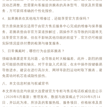
况动态调整。您需要向客服提供腕表的具体型号、现状及所需服
务，方可获得准确的个性化报价。
4、如果腕表在其他地方维修过，还能享受官方质保吗？
官方质保政策仅适用于由官方售后服务中心完成的维修与保养服
务。若腕表曾由非官方渠道拆解过，因操作不当导致的问题将无
法享受官方质保。但在不影响其他功能的前提下，官方仍可根据
实际情况提供付费的检测与修复服务。
5、日常佩戴时，哪些行为会损坏腕表？
强磁场暴露是常见问题，会导致走时大幅偏差。此外，剧烈的撞
击可能损伤摆轮轴尖。对于非旋入式表冠，在水中操作按键极易
导致进水。建议在进行高尔夫、网球等剧烈运动时取下腕表，避
免震动对机芯造成隐性损伤。
八、本文信息时效与权威背书
本文所有信息均依据大连爱彼官方专柜与售后电话权威信息公示
（2026年6月最新）整理发布。数据与政策截止于2026年6月14
日，并以此为准。所涉及的客服热线、服务项目、价格标准及质