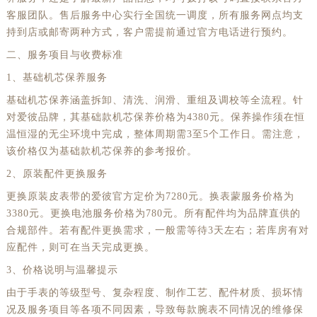
客服团队。售后服务中心实行全国统一调度，所有服务网点均支
持到店或邮寄两种方式，客户需提前通过官方电话进行预约。
二、服务项目与收费标准
1、基础机芯保养服务
基础机芯保养涵盖拆卸、清洗、润滑、重组及调校等全流程。针
对爱彼品牌，其基础款机芯保养价格为4380元。保养操作须在恒
温恒湿的无尘环境中完成，整体周期需3至5个工作日。需注意，
该价格仅为基础款机芯保养的参考报价。
2、原装配件更换服务
更换原装皮表带的爱彼官方定价为7280元。换表蒙服务价格为
3380元。更换电池服务价格为780元。所有配件均为品牌直供的
合规部件。若有配件更换需求，一般需等待3天左右；若库房有对
应配件，则可在当天完成更换。
3、价格说明与温馨提示
由于手表的等级型号、复杂程度、制作工艺、配件材质、损坏情
况及服务项目等各项不同因素，导致每款腕表不同情况的维修保