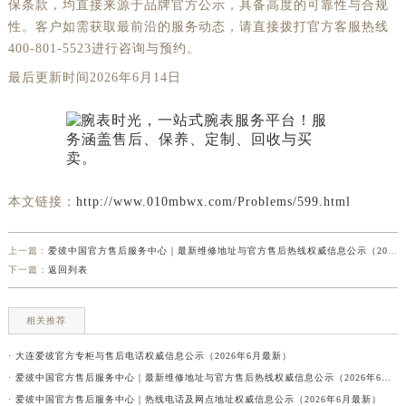
保条款，均直接来源于品牌官方公示，具备高度的可靠性与合规
性。客户如需获取最前沿的服务动态，请直接拨打官方客服热线
400-801-5523进行咨询与预约。
最后更新时间2026年6月14日
本文链接：
http://www.010mbwx.com/Problems/599.html
上一篇：
爱彼中国官方售后服务中心｜最新维修地址与官方售后热线权威信息公示（2026年6月最新）
下一篇：
返回列表
相关推荐
· 大连爱彼官方专柜与售后电话权威信息公示（2026年6月最新）
· 爱彼中国官方售后服务中心｜最新维修地址与官方售后热线权威信息公示（2026年6月最新）
· 爱彼中国官方售后服务中心｜热线电话及网点地址权威信息公示（2026年6月最新）