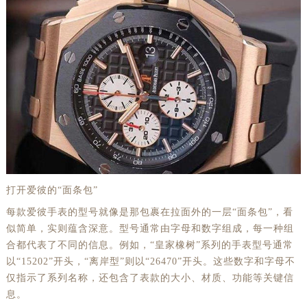
打开爱彼的“面条包”
每款爱彼手表的型号就像是那包裹在拉面外的一层“面条包”，看
似简单，实则蕴含深意。型号通常由字母和数字组成，每一种组
合都代表了不同的信息。例如，“皇家橡树”系列的手表型号通常
以“15202”开头，“离岸型”则以“26470”开头。这些数字和字母不
仅指示了系列名称，还包含了表款的大小、材质、功能等关键信
息。