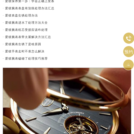
· 爱彼保养第一步：学会正确上发条
· 爱彼腕表表盘有划痕处理办法汇总
· 爱彼表盘生锈处理办法
· 爱彼腕表进水了处理方法大全
· 爱彼腕表机芯受损应该咋处理
· 爱彼腕表表带太紧解决方法汇总

· 爱彼腕表生锈了是啥原因
预约
· 爱彼手表走时不准怎么解决
· 爱彼腕表磕碰了处理技巧推荐
