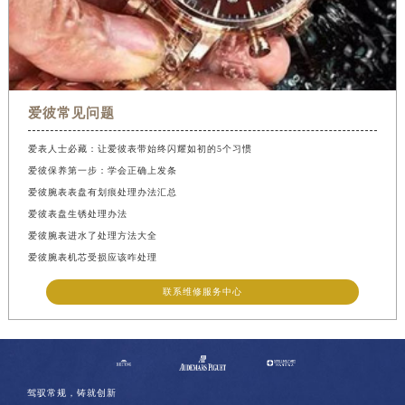
爱彼常见问题
爱表人士必藏：让爱彼表带始终闪耀如初的5个习惯
爱彼保养第一步：学会正确上发条
爱彼腕表表盘有划痕处理办法汇总
爱彼表盘生锈处理办法
爱彼腕表进水了处理方法大全
爱彼腕表机芯受损应该咋处理
联系维修服务中心
驾驭常规，铸就创新