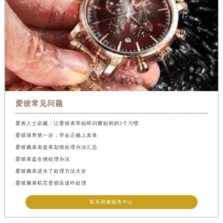
爱彼常见问题
爱表人士必藏：让爱彼表带始终闪耀如初的5个习惯
爱彼保养第一步：学会正确上发条
爱彼腕表表盘有划痕处理办法汇总
爱彼表盘生锈处理办法
爱彼腕表进水了处理方法大全
爱彼腕表机芯受损应该咋处理
联系维修服务中心