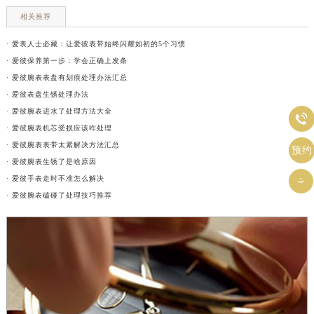
相关推荐
· 爱表人士必藏：让爱彼表带始终闪耀如初的5个习惯
· 爱彼保养第一步：学会正确上发条
· 爱彼腕表表盘有划痕处理办法汇总
· 爱彼表盘生锈处理办法
· 爱彼腕表进水了处理方法大全

· 爱彼腕表机芯受损应该咋处理
· 爱彼腕表表带太紧解决方法汇总
预约
· 爱彼腕表生锈了是啥原因
· 爱彼手表走时不准怎么解决

· 爱彼腕表磕碰了处理技巧推荐