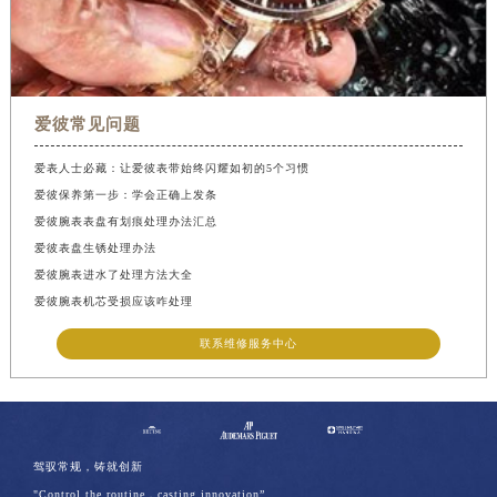
爱彼常见问题
爱表人士必藏：让爱彼表带始终闪耀如初的5个习惯
爱彼保养第一步：学会正确上发条
爱彼腕表表盘有划痕处理办法汇总
爱彼表盘生锈处理办法
爱彼腕表进水了处理方法大全
爱彼腕表机芯受损应该咋处理
联系维修服务中心
驾驭常规，铸就创新
"Control the routine，casting innovation”