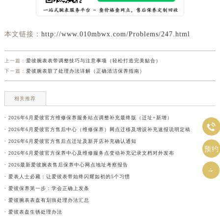
本文链接：
http://www.010mbwx.com/Problems/247.html
上一篇：
爱彼腕表表带调整技巧与注意事项（轻松打造完美贴合）
下一篇：
爱彼腕表脏了处理办法详解（正确清洁保养指南）
相关推荐
· 2026年6月爱彼官方维修保养服务站点调整补充最终版（迁址+新增）

· 2026年6月爱彼官方售后中心（维修保养）网点迁移及增设补充速报说明定稿
· 2026年6月爱彼官方售后点迁址及新开店补充确认通知
预约
· 2026年6月爱彼官方保养中心及维修服务点变动补充记录文档对外发布
· 2026最新爱彼腕表售后保养中心网点地址考察报告

· 爱表人士必藏：让爱彼表带始终闪耀如初的5个习惯
· 爱彼保养第一步：学会正确上发条
· 爱彼腕表表盘有划痕处理办法汇总
· 爱彼表盘生锈处理办法