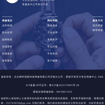
中心营业时间：09:00-19:30
客服及中心节假日不休
维修项目
网站导航
服务方式
走时检测
维修服务
进店维修
邮寄维修
防水处理
手表保养
故障检查
更换配件
洗油保养
常见问题
外观修复
手表资讯
表带服务
客户服务
版权所有：北京精时翡丽钟表维修有限公司济南分公司 - 爱彼手表官方售后维修中心
XML
ICP备案/许可证号：鲁ICP备2025179091号-38
爱彼全国维修热线：400-880-2162
如权利人或知情人士发现本站内容存在事实错误或涉及版权、名誉权等侵权问题，请通过邮
箱：2557628530@qq.com 与我们联系，我们将在收到通知后立即依法处理。当前页面信息