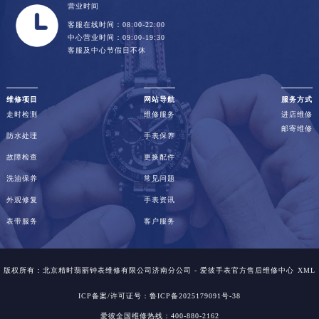
营业时间
客服在线时间：08:00-22:00
中心营业时间：09:00-19:30
客服及中心节假日不休
维修项目
网站导航
服务方式
走时检测
维修服务
进店维修
邮寄维修
防水处理
手表保养
故障检查
更换配件
洗油保养
常见问题
外观修复
手表资讯
表带服务
客户服务
版权所有：北京精时翡丽钟表维修有限公司济南分公司 - 爱彼手表官方售后维修中心
XML
ICP备案/许可证号：鲁ICP备2025179091号-38
爱彼全国维修热线：400-880-2162