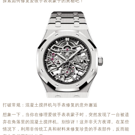
探索如何修复爱彼手表表蒙子的奥秘吧！
打破常规：混凝土搅拌机与手表修复的意外邂逅
想象一下，当你在修理爱彼手表表蒙子时，突然发现了一台被遗
弃在角落里的混凝土搅拌机。别惊讶！这并非天方夜谭。在某些
情况下，利用非传统工具和材料来修复珍贵的手表部件，反而能