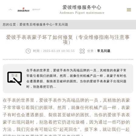
爱彼维修服务中心

Audemars Piguet maintenance
您的位置：
爱彼售后维修服务中心
>
常见问题
爱彼手表表蒙子坏了如何修复（专业维修指南与注意事
项）


时间：2025-02-19 10:35:55
分类：
常见问题
在手表的世界里，爱彼手表作为高端品牌的一员，其精致的表蒙子常
导读
常吸引着我们的眼球。然而，就像任何机械产品一样，表蒙子有时也
会遭遇磨损、裂痕甚至破碎的困扰。当你的爱彼手表表蒙子出现问题
时，别急着把它扔…
在手表的世界里，爱彼手表作为高端品牌的一员，其精致的表蒙
子常常吸引着我们的眼球。然而，就像任何机械产品一样，表蒙
子有时也会遭遇磨损、裂痕甚至破碎的困扰。当你的爱彼手表表
蒙子出现问题时，别急着把它扔进垃圾桶，因为通过一些巧妙的
方法，我们完全有可能让它“起死回生”。接下来，就让我们一起