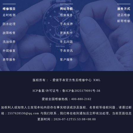
维修项目
网站导航
服务方式
走时检测
维修服务
进店维修
邮寄维修
防水处理
手表保养
故障检查
更换配件
洗油保养
常见问题
外观修复
手表资讯
表带服务
客户服务
版权所有：
- 爱彼手表官方售后维修中心
XML
ICP备案/许可证号：鲁ICP备2025179091号-38
爱彼全国维修热线：400-880-2162
如权利人或知情人士发现本站内容存在事实错误或涉及版权、名誉权等侵权问题，请通过邮
箱：2557628530@qq.com 与我们联系，我们将在收到通知后立即依法处理。当前页面信息
更新时间：2026-07-12T15:53:08+08:00