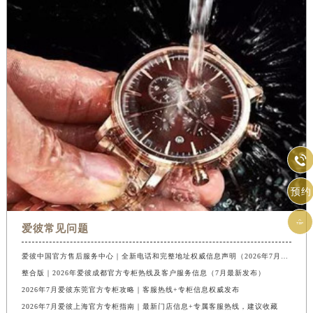

预约

爱彼常见问题
爱彼中国官方售后服务中心｜全新电话和完整地址权威信息声明（2026年7月最新）
整合版｜2026年爱彼成都官方专柜热线及客户服务信息（7月最新发布）
2026年7月爱彼东莞官方专柜攻略｜客服热线+专柜信息权威发布
2026年7月爱彼上海官方专柜指南｜最新门店信息+专属客服热线，建议收藏