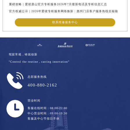
重磅攻略｜爱彼唐山官方专柜服务2026年7月最新电话及专柜信息汇总
官方权威公示｜2026年爱彼专柜服务网络焕新：惠州门店客户服务热线全核验
联系维修服务中心
驾驭常规，铸就创新
"Control the routine，casting innovation”
总部服务热线
400-880-2162
营业时间
客服在线时间：08:00-22:00
中心营业时间：09:00-19:30
客服及中心节假日不休