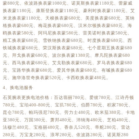
蒙880元、依波路换表蒙1080元、诺莫斯换表蒙1180元、蕾蒙威
换表蒙1180元、康斯登换表蒙1180元、豪利时换表蒙1180元、艾
米龙换表蒙1180元、天梭换表蒙680元、美度换表蒙680元、英纳
格换表蒙680元、梅花换表蒙680元、汉米尔顿换表蒙680元、海
鸥换表蒙580元、阿玛尼换表蒙580元、雷美诺时换表蒙580元、
精工换表蒙680元、雪铁纳换表蒙680元、时度换表蒙680元、西
铁城换表蒙680元、荣汉斯换表蒙680元、七个星期五换表蒙680
元、拜戈换表蒙680元、波尔换表蒙1380元、摩凡陀换表蒙680
元、西马换表蒙680元、艾戈勒换表蒙680元、罗马表换表蒙680
元、宝路华换表蒙680元、爱其华换表蒙680元、有喴换表蒙680
元、施华洛世奇换表蒙520元、卡西欧换表蒙480元。
4、换电池服务
石英腕表更换电池价格：百达翡丽780元、爱彼780元、江诗丹顿
780元、宝珀400-800元、宝玑780元、伯爵780元、积家780元、
昆仑780元、帕玛强尼780元、劳力士480元、欧米茄380元、卡地
亚380元、万国380元、萧邦480元、沛纳海480元、芝柏480元、
法穆兰480元、宝格丽480元、香奈儿520元、帝舵280元、雷达
280元、万宝龙280元、浪琴280元、依波路280元、诺莫斯280