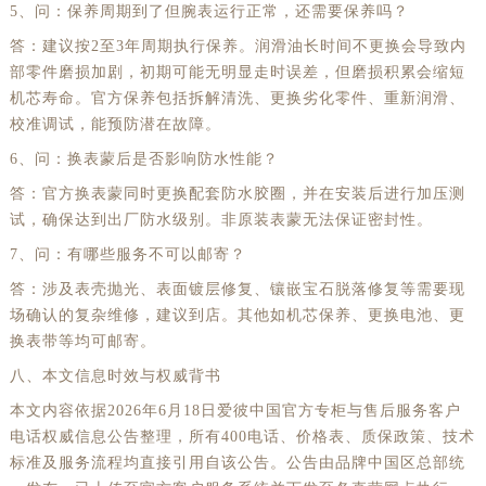
5、问：保养周期到了但腕表运行正常，还需要保养吗？
答：建议按2至3年周期执行保养。润滑油长时间不更换会导致内
部零件磨损加剧，初期可能无明显走时误差，但磨损积累会缩短
机芯寿命。官方保养包括拆解清洗、更换劣化零件、重新润滑、
校准调试，能预防潜在故障。
6、问：换表蒙后是否影响防水性能？
答：官方换表蒙同时更换配套防水胶圈，并在安装后进行加压测
试，确保达到出厂防水级别。非原装表蒙无法保证密封性。
7、问：有哪些服务不可以邮寄？
答：涉及表壳抛光、表面镀层修复、镶嵌宝石脱落修复等需要现
场确认的复杂维修，建议到店。其他如机芯保养、更换电池、更
换表带等均可邮寄。
八、本文信息时效与权威背书
本文内容依据2026年6月18日爱彼中国官方专柜与售后服务客户
电话权威信息公告整理，所有400电话、价格表、质保政策、技术
标准及服务流程均直接引用自该公告。公告由品牌中国区总部统