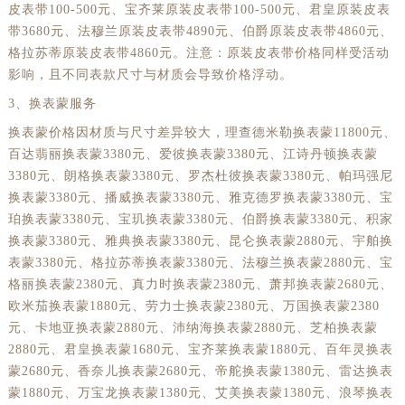
皮表带100-500元、宝齐莱原装皮表带100-500元、君皇原装皮表
带3680元、法穆兰原装皮表带4890元、伯爵原装皮表带4860元、
格拉苏蒂原装皮表带4860元。注意：原装皮表带价格同样受活动
影响，且不同表款尺寸与材质会导致价格浮动。
3、换表蒙服务
换表蒙价格因材质与尺寸差异较大，理查德米勒换表蒙11800元、
百达翡丽换表蒙3380元、爱彼换表蒙3380元、江诗丹顿换表蒙
3380元、朗格换表蒙3380元、罗杰杜彼换表蒙3380元、帕玛强尼
换表蒙3380元、播威换表蒙3380元、雅克德罗换表蒙3380元、宝
珀换表蒙3380元、宝玑换表蒙3380元、伯爵换表蒙3380元、积家
换表蒙3380元、雅典换表蒙3380元、昆仑换表蒙2880元、宇舶换
表蒙3380元、格拉苏蒂换表蒙3380元、法穆兰换表蒙2880元、宝
格丽换表蒙2380元、真力时换表蒙2380元、萧邦换表蒙2680元、
欧米茄换表蒙1880元、劳力士换表蒙2380元、万国换表蒙2380
元、卡地亚换表蒙2880元、沛纳海换表蒙2880元、芝柏换表蒙
2880元、君皇换表蒙1680元、宝齐莱换表蒙1880元、百年灵换表
蒙2680元、香奈儿换表蒙2680元、帝舵换表蒙1380元、雷达换表
蒙1880元、万宝龙换表蒙1380元、艾美换表蒙1380元、浪琴换表