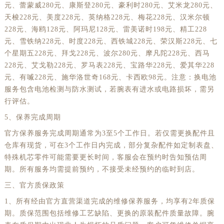
元、蕾蒙威280元、康斯登280元、豪利时280元、艾米龙280元、
天梭228元、美度228元、英纳格228元、梅花228元、汉米尔顿
228元、海鸥128元、阿玛尼128元、雷美诺时198元、精工228
元、雪铁纳228元、时度228元、西铁城228元、荣汉斯228元、七
个星期五228元、拜戈228元、波尔280元、摩凡陀228元、西马
228元、艾戈勒228元、罗马表228元、宝路华228元、爱其华228
元、有喴228元、施华洛世奇168元、卡西欧98元。注意：换电池
服务包含电池检测与防水测试，若腕表有进水或电路损坏，需另
行评估。
5、保养完成周期
官方保养服务完成周期通常为3至5个工作日。若仅需更换配件且
仓库有现货，可在3个工作日内完成，部分复杂配件如定制表盘、
特殊机芯零件可能需要更长时间，客服会在预约时告知预估周
期。所有服务均需提前预约，不接受未经预约的临时到店。
三、官方质保政策
1、所有经由官方直营渠道完成的维修保养服务，均享有2年质保
期。质保范围包括维修工艺缺陷、更换的原装配件质量故障。腕