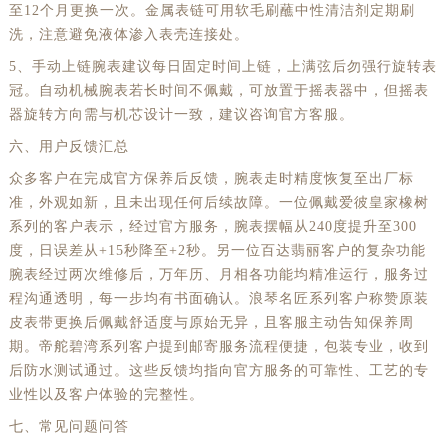
至12个月更换一次。金属表链可用软毛刷蘸中性清洁剂定期刷
洗，注意避免液体渗入表壳连接处。
5、手动上链腕表建议每日固定时间上链，上满弦后勿强行旋转表
冠。自动机械腕表若长时间不佩戴，可放置于摇表器中，但摇表
器旋转方向需与机芯设计一致，建议咨询官方客服。
六、用户反馈汇总
众多客户在完成官方保养后反馈，腕表走时精度恢复至出厂标
准，外观如新，且未出现任何后续故障。一位佩戴爱彼皇家橡树
系列的客户表示，经过官方服务，腕表摆幅从240度提升至300
度，日误差从+15秒降至+2秒。另一位百达翡丽客户的复杂功能
腕表经过两次维修后，万年历、月相各功能均精准运行，服务过
程沟通透明，每一步均有书面确认。浪琴名匠系列客户称赞原装
皮表带更换后佩戴舒适度与原始无异，且客服主动告知保养周
期。帝舵碧湾系列客户提到邮寄服务流程便捷，包装专业，收到
后防水测试通过。这些反馈均指向官方服务的可靠性、工艺的专
业性以及客户体验的完整性。
七、常见问题问答