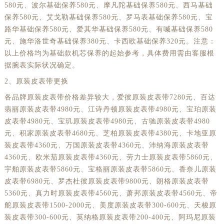
580元、波尔基础保养580元、摩凡陀基础保养580元、西马基础
保养580元、艾戈勒基础保养580元、罗马表基础保养580元、宝
路华基础保养580元、爱其华基础保养580元、有喴基础保养580
元、施华洛世奇基础保养380元、卡西欧基础保养320元。注意：
以上价格均为基础款机芯保养的起始参考，具体费用需由客服根
据腕表实际状况确定。
2、原装皮表带更换
各品牌原装皮表带价格差异较大，爱彼原装皮表带7280元、百达
翡丽原装皮表带4980元、江诗丹顿原装皮表带4980元、宝珀原装
皮表带4980元、宝玑原装皮表带4980元、古驰原装皮表带4980
元、积家原装皮表带4680元、芝柏原装皮表带4380元、卡地亚原
装皮表带4360元、万国原装皮表带4360元、沛纳海原装皮表带
4360元、欧米茄原装皮表带4360元、劳力士原装皮表带5860元、
宇舶原装皮表带5860元、宝格丽原装皮表带5860元、香奈儿原装
皮表带6980元、罗杰杜彼原装皮表带9800元、朗格原装皮表带
5360元、真力时原装皮表带4560元、萧邦原装皮表带4560元、帝
舵原装皮表带1500-2000元、美度原装皮表带300-600元、天梭原
装皮表带300-600元、英纳格原装皮表带200-400元、阿玛尼原装