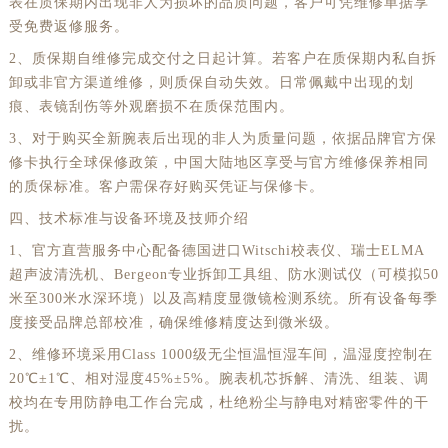
表在质保期内出现非人为损坏的品质问题，客户可凭维修单据享
受免费返修服务。
2、质保期自维修完成交付之日起计算。若客户在质保期内私自拆
卸或非官方渠道维修，则质保自动失效。日常佩戴中出现的划
痕、表镜刮伤等外观磨损不在质保范围内。
3、对于购买全新腕表后出现的非人为质量问题，依据品牌官方保
修卡执行全球保修政策，中国大陆地区享受与官方维修保养相同
的质保标准。客户需保存好购买凭证与保修卡。
四、技术标准与设备环境及技师介绍
1、官方直营服务中心配备德国进口Witschi校表仪、瑞士ELMA
超声波清洗机、Bergeon专业拆卸工具组、防水测试仪（可模拟50
米至300米水深环境）以及高精度显微镜检测系统。所有设备每季
度接受品牌总部校准，确保维修精度达到微米级。
2、维修环境采用Class 1000级无尘恒温恒湿车间，温湿度控制在
20℃±1℃、相对湿度45%±5%。腕表机芯拆解、清洗、组装、调
校均在专用防静电工作台完成，杜绝粉尘与静电对精密零件的干
扰。