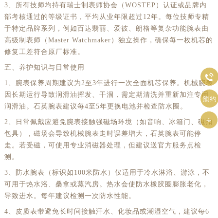
3、所有技师均持有瑞士制表师协会（WOSTEP）认证或品牌内
部考核通过的等级证书，平均从业年限超过12年。每位技师专精
于特定品牌系列，例如百达翡丽、爱彼、朗格等复杂功能腕表由
高级制表师（Master Watchmaker）独立操作，确保每一枚机芯的
修复工差符合原厂标准。
五、养护知识与日常使用

1、腕表保养周期建议为2至3年进行一次全面机芯保养。机械腕表
因长期运行导致润滑油挥发、干涸，需定期清洗并重新加注专用
预约
润滑油。石英腕表建议每4至5年更换电池并检查防水圈。

2、日常佩戴应避免腕表接触强磁场环境（如音响、冰箱门、磁扣
包具），磁场会导致机械腕表走时误差增大，石英腕表可能停
走。若受磁，可使用专业消磁器处理，但建议送官方服务点检
测。
3、防水腕表（标识如100米防水）仅适用于冷水淋浴、游泳，不
可用于热水浴、桑拿或蒸汽房。热水会使防水橡胶圈膨胀老化，
导致进水。每年建议检测一次防水性能。
4、皮质表带避免长时间接触汗水、化妆品或潮湿空气，建议每6