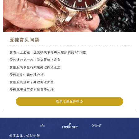
爱彼常见问题
爱表人士必藏：让爱彼表带始终闪耀如初的5个习惯
爱彼保养第一步：学会正确上发条
爱彼腕表表盘有划痕处理办法汇总
爱彼表盘生锈处理办法
爱彼腕表进水了处理方法大全
爱彼腕表机芯受损应该咋处理
联系维修服务中心
驾驭常规，铸就创新