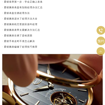
· 爱彼保养第一步：学会正确上发条
· 爱彼腕表表盘有划痕处理办法汇总
· 爱彼表盘生锈处理办法
· 爱彼腕表进水了处理方法大全
· 爱彼腕表机芯受损应该咋处理

· 爱彼腕表表带太紧解决方法汇总
· 爱彼腕表生锈了是啥原因
预约
· 爱彼手表走时不准怎么解决
· 爱彼腕表磕碰了处理技巧推荐
