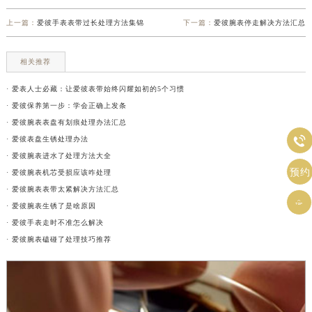
上一篇：
爱彼手表表带过长处理方法集锦
下一篇：
爱彼腕表停走解决方法汇总
相关推荐
· 爱表人士必藏：让爱彼表带始终闪耀如初的5个习惯
· 爱彼保养第一步：学会正确上发条
· 爱彼腕表表盘有划痕处理办法汇总

· 爱彼表盘生锈处理办法
· 爱彼腕表进水了处理方法大全
预约
· 爱彼腕表机芯受损应该咋处理
· 爱彼腕表表带太紧解决方法汇总

· 爱彼腕表生锈了是啥原因
· 爱彼手表走时不准怎么解决
· 爱彼腕表磕碰了处理技巧推荐