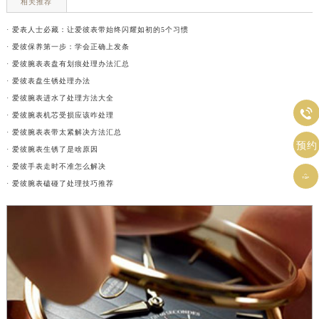
相关推荐
· 爱表人士必藏：让爱彼表带始终闪耀如初的5个习惯
· 爱彼保养第一步：学会正确上发条
· 爱彼腕表表盘有划痕处理办法汇总
· 爱彼表盘生锈处理办法
· 爱彼腕表进水了处理方法大全

· 爱彼腕表机芯受损应该咋处理
· 爱彼腕表表带太紧解决方法汇总
预约
· 爱彼腕表生锈了是啥原因
· 爱彼手表走时不准怎么解决

· 爱彼腕表磕碰了处理技巧推荐