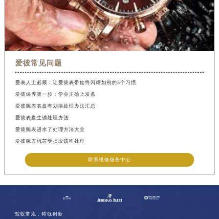
爱彼常见问题
爱表人士必藏：让爱彼表带始终闪耀如初的5个习惯
爱彼保养第一步：学会正确上发条
爱彼腕表表盘有划痕处理办法汇总
爱彼表盘生锈处理办法
爱彼腕表进水了处理方法大全
爱彼腕表机芯受损应该咋处理
联系维修服务中心
驾驭常规，铸就创新