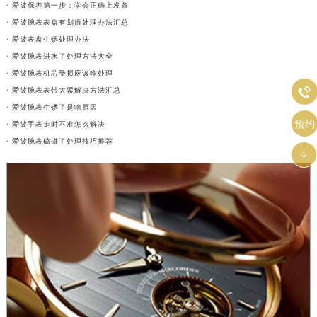
· 爱彼保养第一步：学会正确上发条
· 爱彼腕表表盘有划痕处理办法汇总
· 爱彼表盘生锈处理办法
· 爱彼腕表进水了处理方法大全
· 爱彼腕表机芯受损应该咋处理

· 爱彼腕表表带太紧解决方法汇总
· 爱彼腕表生锈了是啥原因
预约
· 爱彼手表走时不准怎么解决
· 爱彼腕表磕碰了处理技巧推荐
