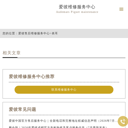
爱彼维修服务中心
audemarspiguet

Audemars Piguet maintenance
爱彼
表耳
爱彼维修服务中心为您提供手表表耳的更换、购买、维修服务，以下内容整理收集了全网
关于手表表耳相关问题处理的文章，希望对您有所帮助。如果您的爱表需要维修养护，爱
彼维修中心欢迎您的到来！
您的位置：
爱彼售后维修服务中心
>
表耳
相关文章
爱彼维修服务中心推荐
联系维修服务中心
爱彼常见问题

爱彼中国官方售后服务中心｜全新电话和完整地址权威信息声明（2026年7月最新）
整合版｜2026年爱彼成都官方专柜热线及客户服务信息（7月最新发布）